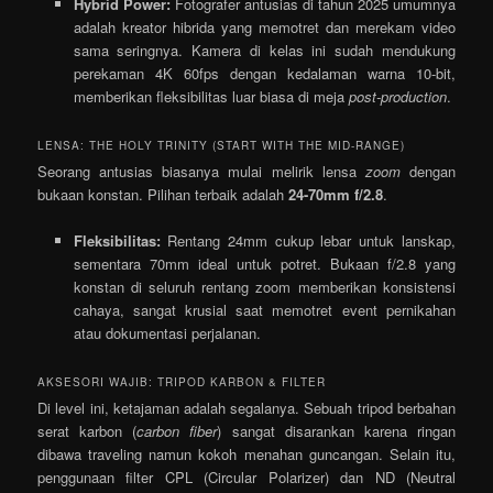
Hybrid Power:
Fotografer antusias di tahun 2025 umumnya
adalah kreator hibrida yang memotret dan merekam video
sama seringnya. Kamera di kelas ini sudah mendukung
perekaman 4K 60fps dengan kedalaman warna 10-bit,
memberikan fleksibilitas luar biasa di meja
post-production
.
LENSA: THE HOLY TRINITY (START WITH THE MID-RANGE)
Seorang antusias biasanya mulai melirik lensa
zoom
dengan
bukaan konstan. Pilihan terbaik adalah
24-70mm f/2.8
.
Fleksibilitas:
Rentang 24mm cukup lebar untuk lanskap,
sementara 70mm ideal untuk potret. Bukaan f/2.8 yang
konstan di seluruh rentang zoom memberikan konsistensi
cahaya, sangat krusial saat memotret event pernikahan
atau dokumentasi perjalanan.
AKSESORI WAJIB: TRIPOD KARBON & FILTER
Di level ini, ketajaman adalah segalanya. Sebuah tripod berbahan
serat karbon (
carbon fiber
) sangat disarankan karena ringan
dibawa traveling namun kokoh menahan guncangan. Selain itu,
penggunaan filter CPL (Circular Polarizer) dan ND (Neutral