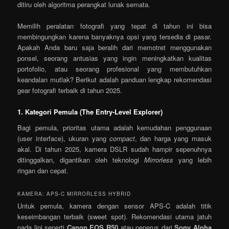
ditiru oleh algoritma perangkat lunak semata.
Memilih peralatan fotografi yang tepat di tahun ini bisa
membingungkan karena banyaknya opsi yang tersedia di pasar.
Apakah Anda baru saja beralih dari memotret menggunakan
ponsel, seorang antusias yang ingin meningkatkan kualitas
portofolio, atau seorang profesional yang membutuhkan
keandalan mutlak? Berikut adalah panduan lengkap rekomendasi
gear fotografi terbaik di tahun 2025.
1. Kategori Pemula (The Entry-Level Explorer)
Bagi pemula, prioritas utama adalah kemudahan penggunaan
(user interface), ukuran yang
compact
, dan harga yang masuk
akal. Di tahun 2025, kamera DSLR sudah hampir sepenuhnya
ditinggalkan, digantikan oleh teknologi
Mirrorless
yang lebih
ringan dan cepat.
KAMERA: APS-C MIRRORLESS HYBRID
Untuk pemula, kamera dengan sensor APS-C adalah titik
keseimbangan terbaik (sweet spot). Rekomendasi utama jatuh
pada lini seperti
Canon EOS R50
atau penerus dari
Sony Alpha