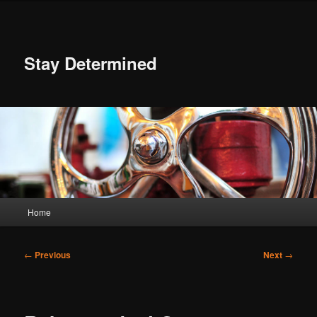
Skip
to
primary
content
Stay Determined
Main
Home
menu
Post
←
Previous
Next
→
navigation