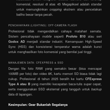
komersial, resolusi di atas 45 Megapiksel adalah standar
untuk memungkinkan
cropping
ekstrem atau pencetakan
baliho besar tanpa pecah.
PENCAHAYAAN (LIGHTING): OFF-CAMERA FLASH
Profesional tidak mengandalkan cahaya matahari semata.
Sistem pencahayaan
mobile
seperti
Profoto B10
atau seri
Godox AD
menjadi standar industri. Kemampuan High-Speed
Sync (HSS) dan konsistensi temperatur warna adalah kunci
untuk menghasilkan foto komersial yang bernilai jual tinggi.
MANAJEMEN DATA: CFEXPRESS & SSD
Dengan file foto RAW yang semakin besar (bisa mencapai
100MB per foto) dan video 8K, kartu memori SD biasa tidak lagi
cukup. Profesional di tahun 2025 beralih ke kartu
CFExpress
Type A atau B
yang memiliki kecepatan baca-tulis super cepat,
serta menggunakan SSD eksternal yang tangguh untuk
backup
data di lapangan.
Kesimpulan: Gear Bukanlah Segalanya