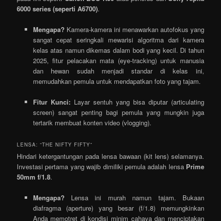
6000 series (seperti A6700)
.
Mengapa?
Kamera-kamera ini menawarkan autofokus yang
sangat cepat seringkali mewarisi algoritma dari kamera
kelas atas namun dikemas dalam bodi yang kecil. Di tahun
2025, fitur pelacakan mata (eye-tracking) untuk manusia
dan hewan sudah menjadi standar di kelas ini,
memudahkan pemula untuk mendapatkan foto yang tajam.
Fitur Kunci:
Layar sentuh yang bisa diputar (articulating
screen) sangat penting bagi pemula yang mungkin juga
tertarik membuat konten video (vlogging).
LENSA: “THE NIFTY FIFTY”
Hindari ketergantungan pada lensa bawaan (kit lens) selamanya.
Investasi pertama yang wajib dimiliki pemula adalah lensa
Prime
50mm f/1.8
.
Mengapa?
Lensa ini murah namun tajam. Bukaan
diafragma (aperture) yang besar (f/1.8) memungkinkan
Anda memotret di kondisi minim cahaya dan menciptakan