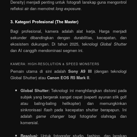
Density) menjadi penting untuk fotografi lanskap guna mengontrol
refleksi air dan memotret
long exposure
.
3. Kategori Profesional (The Master)
Bagi profesional, kamera adalah alat kerja. Harga menjadi
sekunder dibandingkan dengan durabilitas, kecepatan, dan
ekosistem dukungan. Di tahun 2025, teknologi
Global Shutter
dan AI canggih mendominasi segmen ini.
KAMERA: HIGH-RESOLUTION & SPEED MONSTERS
Pemain utama di sini adalah
Sony A9 III
(dengan teknologi
Global Shutter) atau
Canon EOS R5 Mark II
.
Global Shutter:
Teknologi ini menghilangkan distorsi pada
subjek yang bergerak sangat cepat (seperti ayunan stik golf
atau baling-baling helikopter) dan memungkinkan
sinkronisasi
flash
pada kecepatan shutter berapapun. Ini
adalah
game changer
bagi fotografer olahraga dan
komersial.
Resolusi:
Untuk fotografer studio, fashion, dan lanskap